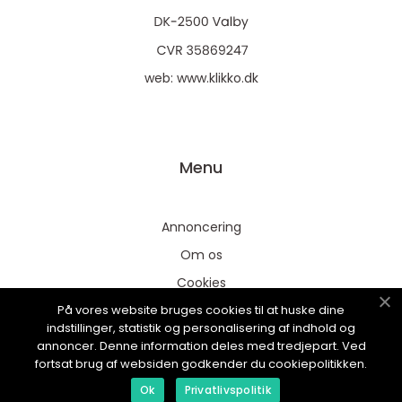
web:
www.klikko.dk
Menu
Annoncering
Om os
Cookies
På vores website bruges cookies til at huske dine
Kontakt os
indstillinger, statistik og personalisering af indhold og
Sitemap
annoncer. Denne information deles med tredjepart. Ved
fortsat brug af websiden godkender du cookiepolitikken.
Ok
Privatlivspolitik