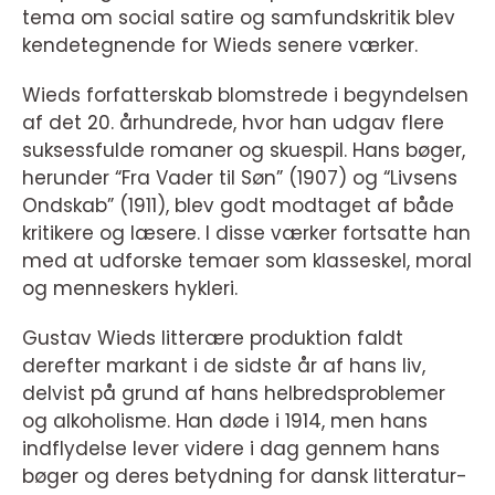
tema om social satire og samfundskritik blev
kendetegnende for Wieds senere værker.
Wieds forfatterskab blomstrede i begyndelsen
af det 20. århundrede, hvor han udgav flere
suksessfulde romaner og skuespil. Hans bøger,
herunder “Fra Vader til Søn” (1907) og “Livsens
Ondskab” (1911), blev godt modtaget af både
kritikere og læsere. I disse værker fortsatte han
med at udforske temaer som klasseskel, moral
og menneskers hykleri.
Gustav Wieds litterære produktion faldt
derefter markant i de sidste år af hans liv,
delvist på grund af hans helbredsproblemer
og alkoholisme. Han døde i 1914, men hans
indflydelse lever videre i dag gennem hans
bøger og deres betydning for dansk litteratur-