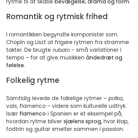
rytme til at skabe
bevægelse, drama og form
.
Romantik og rytmisk frihed
I romantikken begyndte komponister som
Chopin og Liszt at frigøre rytmen fra stramme
takter. De brugte
rubato
– små variationer i
tempo – for at give musikken
åndedræt og
følelse
.
Folkelig rytme
Samtidig levede de folkelige rytmer – polka,
vals, flamenco – videre som kulturelle udtryk.
Især
flamenco
i Spanien er et eksempel på,
hvordan rytme bliver
sjælens sprog
, hvor klap,
fodtrin og guitar smelter sammen i passion.