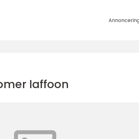
Annoncerin
omer laffoon