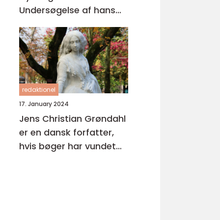
Undersøgelse af hans
Litterære Arv
redaktionel
17. January 2024
Jens Christian Grøndahl
er en dansk forfatter,
hvis bøger har vundet
stor anerkendelse både
i Danmark og
internationalt