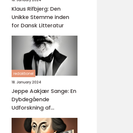
Klaus Rifbjerg: Den
Unikke Stemme inden
for Dansk Litteratur
redaktionel
18. January 2024
Jeppe Aakjær Sange: En
Dybdegående
Udforskning af
Enestående Kunst og
Musik