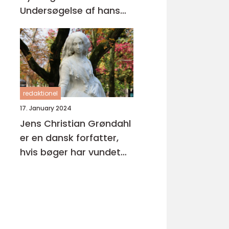
Undersøgelse af hans
Litterære Arv
redaktionel
17. January 2024
Jens Christian Grøndahl
er en dansk forfatter,
hvis bøger har vundet
stor anerkendelse både
i Danmark og
internationalt