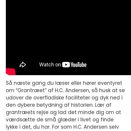
Så næste gang du læser eller hører eventyret
om “Grantræet” af H.C. Andersen, så husk at se
udover de overfladiske faciliteter og dyk ned i
den dybere betydning af historien. Lær af
grantræets rejse og lad det minde dig om at
værdsætte de små glæder i livet og finde
lykke i det, du har. For som H.C. Andersen selv