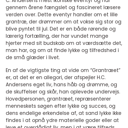
C. Andersens mest ikoniske eventyr og har
gennem årene fængslet og fascineret læsere
verden over. Dette eventyr handler om et lille
grantræ, der drømmer om at vokse sig stor og
blive pyntet til jul. Det er en både rørende og
lærerig fortælling, der har vundet mange
hjerter med sit budskab om at værdsætte det,
man har, og om at finde lykke og tilfredshed i
de små glæder i livet.
En af de vigtigste ting at vide om “Grantræet”
er, at det er en allegori, der afspejler H.C.
Andersens eget liv, hans håb og drømme, og
de skuffelser og skår, han oplevede undervejs.
Hovedpersonen, grantræet, repræsenterer
menneskets søgen efter lykke og succes, og
dens endelige erkendelse af, at sand lykke ikke
findes i at opnå ydre materielle goder eller at
leve et overdådigt liv, men i at være tilfreds