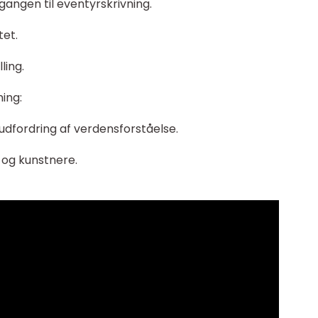
gangen til eventyrskrivning.
tet.
ling.
ning:
udfordring af verdensforståelse.
 og kunstnere.