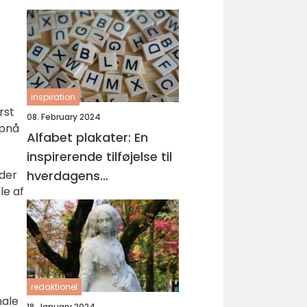
inspiration
rst
08. February 2024
opnå
Alfabet plakater: En
inspirerende tilføjelse til
hverdagens
nder
le af
læringsmiljøer
redaktionel
nale
18. January 2024