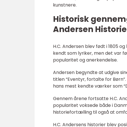
kunstnere.
Historisk gennemg
Andersen Historie
H.C. Andersen blev født i 1805 og b
kendt som lyriker, men det var f
popularitet og anerkendelse.
Andersen begyndte at udgive sine 
titlen “Eventyr, fortalte for Børn
hans mest kendte værker som “D
Gennem årene fortsatte H.C. And
popularitet voksede både i Danma
historiefortælling til også at om
H.C. Andersens historier blev pos