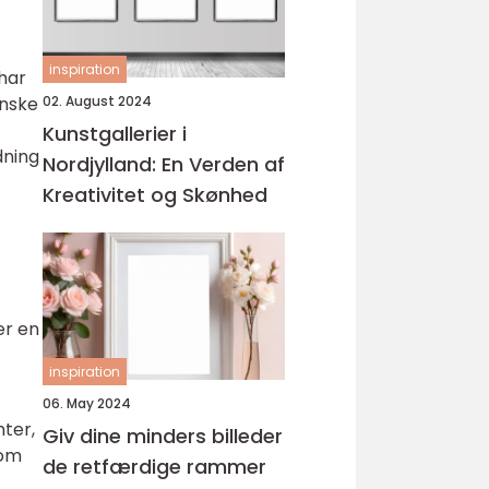
inspiration
 har
02. August 2024
anske
Kunstgallerier i
dning
Nordjylland: En Verden af
Kreativitet og Skønhed
er en
inspiration
06. May 2024
ter,
Giv dine minders billeder
som
de retfærdige rammer