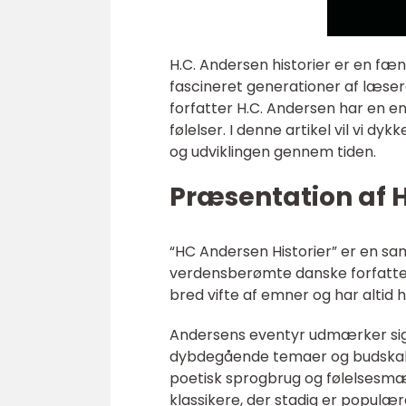
H.C. Andersen historier er en fæn
fascineret generationer af læser
forfatter H.C. Andersen har en e
følelser. I denne artikel vil vi d
og udviklingen gennem tiden.
Præsentation af H
“HC Andersen Historier” er en sam
verdensberømte danske forfatter
bred vifte af emner og har altid 
Andersens eventyr udmærker sig 
dybdegående temaer og budskabe
poetisk sprogbrug og følelsesmæ
klassikere, der stadig er populære