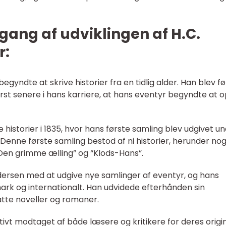
ang af udviklingen af H.C.
r:
egyndte at skrive historier fra en tidlig alder. Han blev fø
ørst senere i hans karriere, at hans eventyr begyndte at 
historier i 1835, hvor hans første samling blev udgivet u
”. Denne første samling bestod af ni historier, herunder nog
en grimme ælling” og “Klods-Hans”.
ersen med at udgive nye samlinger af eventyr, og hans
rk og internationalt. Han udvidede efterhånden sin
fatte noveller og romaner.
itivt modtaget af både læsere og kritikere for deres origi