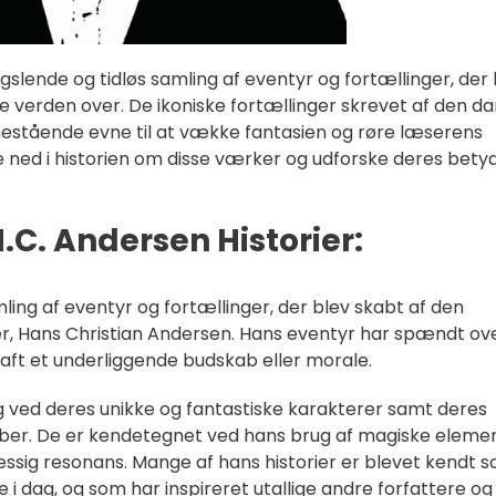
gslende og tidløs samling af eventyr og fortællinger, der
e verden over. De ikoniske fortællinger skrevet af den d
nestående evne til at vække fantasien og røre læserens
ykke ned i historien om disse værker og udforske deres bety
.C. Andersen Historier:
ling af eventyr og fortællinger, der blev skabt af den
, Hans Christian Andersen. Hans eventyr har spændt ov
haft et underliggende budskab eller morale.
ved deres unikke og fantastiske karakterer samt deres
r. De er kendetegnet ved hans brug af magiske elemen
ssig resonans. Mange af hans historier er blevet kendt 
 i dag, og som har inspireret utallige andre forfattere og