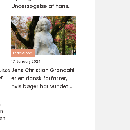
Undersøgelse af hans
Litterære Arv
redaktionel
17. January 2024
Jens Christian Grøndahl
Disse
er
er en dansk forfatter,
hvis bøger har vundet
stor anerkendelse både
i Danmark og
n
internationalt
en
den