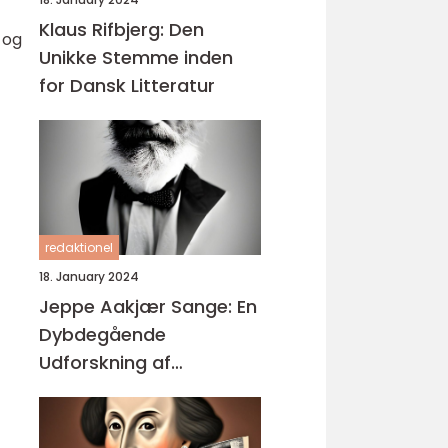
Klaus Rifbjerg: Den
 og
Unikke Stemme inden
for Dansk Litteratur
redaktionel
18. January 2024
Jeppe Aakjær Sange: En
Dybdegående
Udforskning af
Enestående Kunst og
Musik