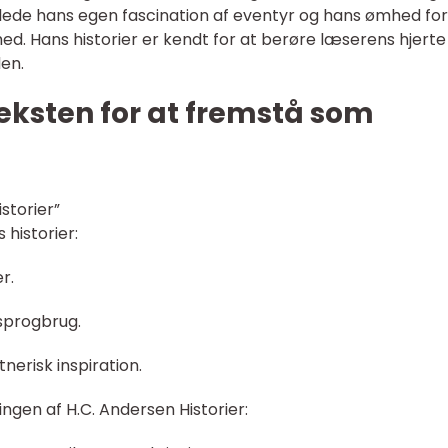
ejlede hans egen fascination af eventyr og hans ømhed for
d. Hans historier er kendt for at berøre læserens hjerte
den.
teksten for at fremstå som
istorier”
 historier:
r.
sprogbrug.
nerisk inspiration.
ingen af H.C. Andersen Historier: