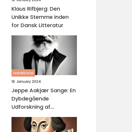
Klaus Rifbjerg: Den
Unikke Stemme inden
for Dansk Litteratur
redaktionel
18. January 2024
Jeppe Aakjær Sange: En
Dybdegående
Udforskning af
Enestående Kunst og
Musik