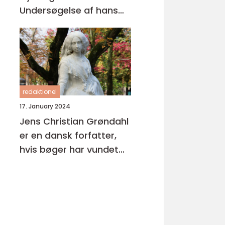
Undersøgelse af hans
Litterære Arv
redaktionel
17. January 2024
Jens Christian Grøndahl
er en dansk forfatter,
hvis bøger har vundet
stor anerkendelse både
i Danmark og
internationalt